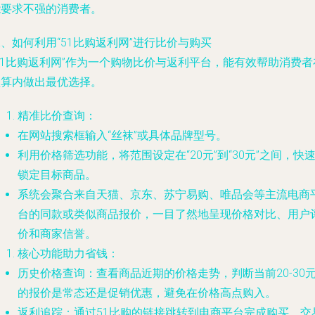
能要求不强的消费者。
、如何利用“51比购返利网”进行比价与购买
51比购返利网”作为一个购物比价与返利平台，能有效帮助消费者
预算内做出最优选择。
精准比价查询
：
在网站搜索框输入“丝袜”或具体品牌型号。
利用价格筛选功能，将范围设定在“20元”到“30元”之间，快
锁定目标商品。
系统会聚合来自天猫、京东、苏宁易购、唯品会等主流电商
台的同款或类似商品报价，一目了然地呈现价格对比、用户
价和商家信誉。
核心功能助力省钱
：
历史价格查询
：查看商品近期的价格走势，判断当前20-30
的报价是常态还是促销优惠，避免在价格高点购入。
返利追踪
：通过51比购的链接跳转到电商平台完成购买，交