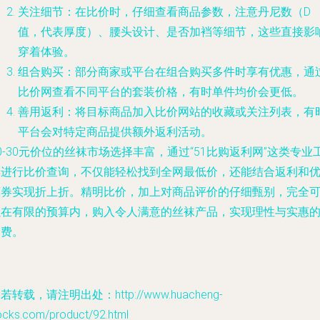
关注细节
：在比价时，仔细查看商品参数，注意丹尼数（D
值，代表厚度）、腰头设计、是否加裆等细节，这些直接影
穿着体验。
组合购买
：部分商家或平台在组合购买多件时享有优惠，通
比价网查看不同平台的套装价格，有时单件均价会更低。
善用返利
：将目标商品加入比价网站的收藏或关注列表，有
平台会对特定商品提供额外返利活动。
0-30元价位的丝袜市场选择丰富，通过“51比购返利网”这类专业
具进行比价查询，不仅能轻松找到全网最低价，还能结合返利和
惠券实现折上折。精明比价，加上对商品评价的仔细甄别，完全
以在有限的预算内，购入令人满意的丝袜产品，实现理性与实惠
消费。
若转载，请注明出处：http://www.huacheng-
ocks.com/product/92.html