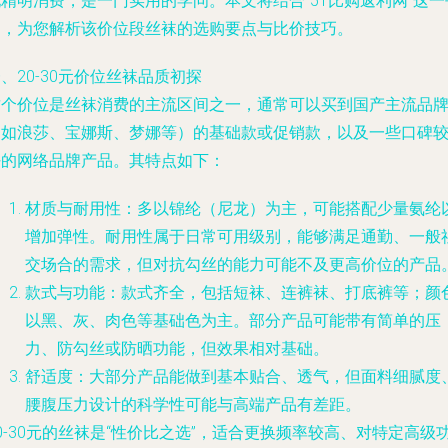
精明消费，是一门实用的学问。本文将结合“51比购返利网”这一
台，为您解析该价位段丝袜的选购要点与比价技巧。
、20-30元价位丝袜品质初探
这个价位是丝袜消费的主流区间之一，通常可以买到国产主流品
（如浪莎、宝娜斯、梦娜等）的基础款或促销款，以及一些口碑
好的网络品牌产品。其特点如下：
材质与耐用性
：多以锦纶（尼龙）为主，可能搭配少量氨纶
增加弹性。耐用性属于日常可用级别，能够满足通勤、一般
交场合的需求，但对抗勾丝的能力可能不及更高价位的产品
款式与功能
：款式齐全，包括短袜、连裤袜、打底裤等；颜
以黑、灰、肉色等基础色为主。部分产品可能带有简单的压
力、防勾丝或防晒功能，但效果相对基础。
舒适度
：大部分产品能做到基本贴合、透气，但面料细腻度
腰腹压力设计的科学性可能与高端产品有差距。
0-30元的丝袜是“性价比之选”，适合更换频率较高、对特定高级