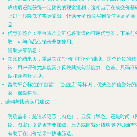
成功后还能获得一定比例的现金返利，这相当于在成交价基
上进一步降低了实际支出，让30元的预算买到价值更高的商
品。
优惠券整合
：平台通常会汇总各渠道的可用优惠券，下单前
取，可与商品促销价叠加使用。
辅助决策信息
：
在比价结果页，重点关注“评价”和“评分”维度。这个价位的丝
袜，用户评价尤其能真实反映其抗勾丝能力、色差、尺码准
度和穿着舒适度。
留意平台标注的“自营”、“旗舰店”等标识，优先选择信誉好的
家，保障售后。
三、选购与比价实用建议
明确需求
：是追求隐形（肉色）、显瘦（黑色）还是时尚（
纹、图案）？是否需要加绒、压力或防紫外线功能？明确需
有助于在比价结果中快速筛选。